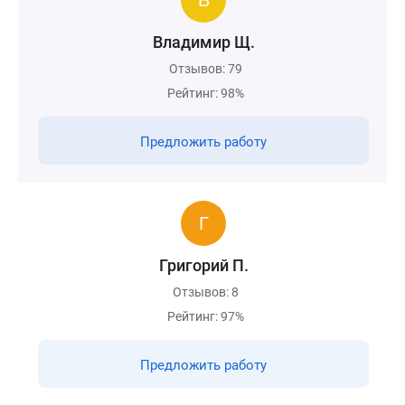
Владимир Щ.
Отзывов: 79
Рейтинг: 98%
Предложить работу
Григорий П.
Отзывов: 8
Рейтинг: 97%
Предложить работу