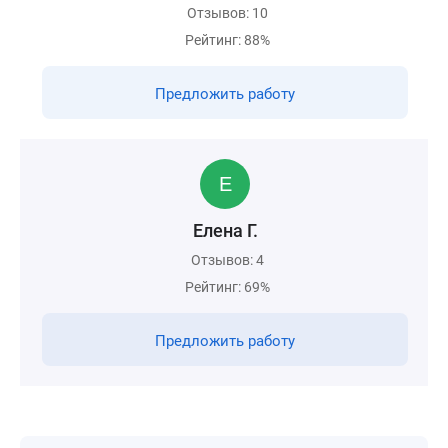
Отзывов: 10
Рейтинг: 88%
Предложить работу
Елена Г.
Отзывов: 4
Рейтинг: 69%
Предложить работу