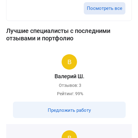
Посмотреть все
Лучшие специалисты с последними
отзывами и портфолио
Валерий Ш.
Отзывов: 3
Рейтинг: 99%
Предложить работу