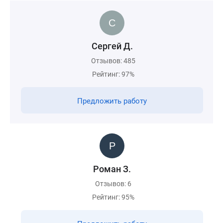
Сергей Д.
Отзывов: 485
Рейтинг: 97%
Предложить работу
Роман З.
Отзывов: 6
Рейтинг: 95%