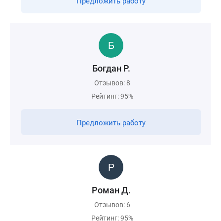
Предложить работу
Богдан Р.
Отзывов: 8
Рейтинг: 95%
Предложить работу
Роман Д.
Отзывов: 6
Рейтинг: 95%